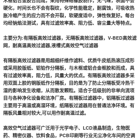
木框铝合金胶合而成，采用特殊硅橡胶制作，无气味，表面不会
硬化，时间长也不会有裂纹，化学性能稳定，耐腐蚀，可吸收热
胀冷缩产生的应力而不会开裂，软硬度适中，弹性恢复好。每台
均经钠焰法测试，具有过滤效率高、阻力低、容尘量大等特点。
主要分为:有隔板高效过滤器，无隔板高效过滤器，V-BED高效滤
网，耐高温高效过滤器,液槽式高效空气过滤器
有隔板高效过滤器是用超细纤维作滤料、优质牛皮纸热滚压成形
或采用胶版纸、铝铂作分隔板，与木框或铝合金框胶和而成，具
有过滤效率高，阻力低，风量大的优点。有隔板高效过滤器多采
用双面上胶的铜版纸作分隔板，目的是为了防止分隔板受冷热干
湿的影响发生收缩，从而散发颗粒。适合于低级别的非单向流项
目与各种净化设备和洁净厂房。有隔板过滤器中，铝隔板过滤器
主要用于高温或高湿环境，纸隔板过滤器用在普通洁净环境。有
隔板风量相对较大,可以用作耐高温过滤。
高效空气过滤器可广泛用于光学电子、LCD液晶制造，生物医
药、精密仪器、饮料食品，PCB印刷等行业无尘净化车间的空调