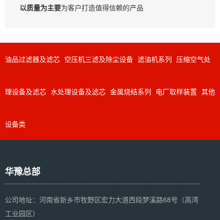
以质量为主要
为客户打造值得信赖的产品
油品过滤器及滤芯
空压机三滤及除尘设备
滤油机系列
压缩空气处
理设备及滤芯
水处理设备及滤芯
金属烧结系列
电厂取样装置
其他
设备类
华豫总部
公司地址：河南省新乡市牧野区宏力大道西段梦溪路68号（高湾
工业园区）