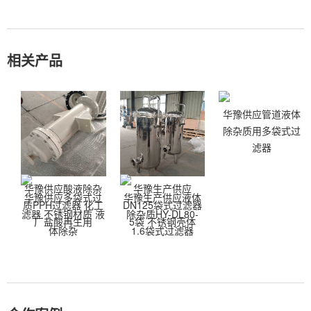
相关产品
华豫供应管道液体
除杂质用多袋式过
滤器
华豫供应酸液除杂
华豫生产供应
华豫供应多袋式过
华豫生产供应液体
质PPH过滤器 化工
DN125袋式过滤器
滤器 不锈钢材质 液
除杂质HY-DL80-
厂盐酸再生用
5袋 不锈钢壳体
体除杂
1.6袋式过滤器