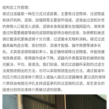
结构及工作原理：
袋式过滤器是一种压力式过滤装置，主要有过滤筒体、过滤筒盖
和快开机构、滤袋、加强网等主要部件组成，滤液由过滤机外壳
的旁侧入口管流入滤袋，滤袋本身是装置在加强网篮内，液体渗
透过所需要细度等级的滤袋即能获得合格的滤液，杂质颗粒被滤
袋拦截该机更换滤袋十分方便，过滤基本无物料消耗。袋式过滤
器具备构造合理、密封性好、流通才能强、操作简便等诸多长
处。尤其是滤袋侧漏机率小，能正确地保障过滤精度，并能快捷
地改换滤袋，使得操作成本下降。滤器内外表面采取机械喷砂抛
光解决，平均、易清洗。我们知道，袋式过滤器所采取的过滤方
法是侧进侧出的方法，也可以采取侧进底出的方法，通过管道中
的压力将过滤液体介质压入或抽入袋式过滤器桶体,要过滤的液体
介质经由电抛光冲孔支持滤蓝承托的过滤袋的过滤，发生变化的
固液分别到达液体介质被过滤的结果。