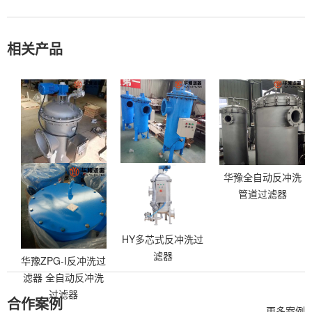
相关产品
华豫自清洗过滤器
华豫刷式自清洗过
华豫全自动反冲洗
ZLA300-00A 不锈
滤器 全自动自清洗
管道过滤器
钢反冲洗
水过滤器
HY多芯式反冲洗过
滤器
华豫ZPG-I反冲洗过
滤器 全自动反冲洗
过滤器
合作案例
更多案例