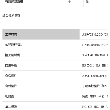
有效过滤面积
64
58
5
综合技术参数
主体材质
A3(WCB) L2 304(CF8
公称通径/压力
DN15-400mm(1/2-16”)
阻火层材质
304 304L 316 31
防爆等级
BS 5501： IIA IIB II
螺帽螺栓
20# 304 304L 316 316
密封垫片
丁晴橡胶垫片 聚四氟
密封面
突面（RF） 平面 （
法兰标准
HG GB HGJ JB ANS