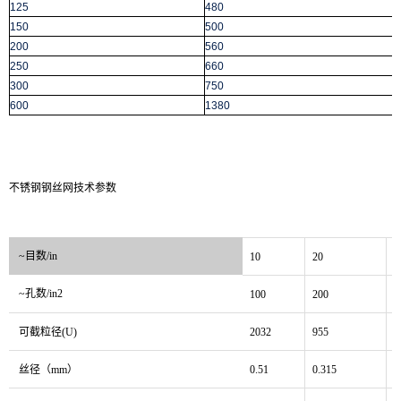
125
480
150
500
200
560
250
660
300
750
600
1380
不锈钢钢丝网技术参数
~目数/in
10
20
3
~孔数/in2
100
200
9
可截粒径(U)
2032
955
6
丝径（mm）
0.51
0.315
0