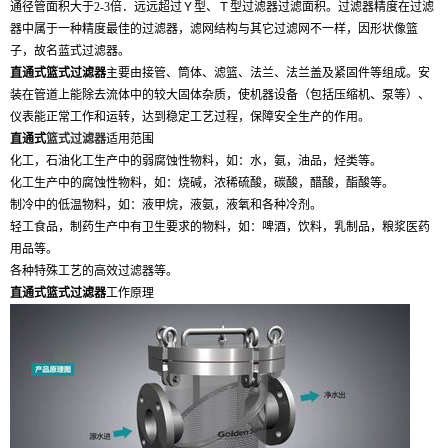
通径管面积大于2-3倍．远远超过Ｙ型、Ｔ型过滤器过滤面积。过滤器精度在过滤
器中属于一种精度最佳的过滤器，滤网结构与其它过滤网不一样，因形状像篮
子，故名蓝式过滤器。
直通式篮式过滤器
主要由接管、筒体、滤篮、法兰、法兰盖及紧固件等组成。安
装在管道上能除去流体中的较大固体杂质，使机器设备（包括压缩机、泵等）、
仪表能正常工作和运转，达到稳定工艺过程，保障安全生产的作用。
直通式
篮式过滤器
适用范围
化工，石油化工生产中的弱腐蚀性物料，如：水，氨，油品，烃类等。
化工生产中的腐蚀性物料，如：烧碱，浓稀硫酸，碳酸，醋酸，酯酸等。
制冷中的低温物料，如：液甲烷，液氨，液氧和各种冷剂。
轻工食品，制药生产中有卫生要求的物料，如：啤酒，饮料，乳制品，粮浆医药
用品等。
各种特殊工艺的高效过滤器等。
直通式篮式过滤器
工作原理