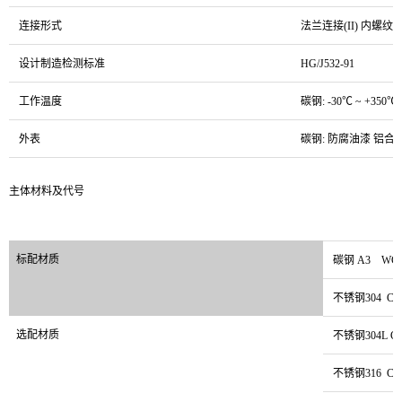
连接形式
法兰连接(II) 内螺纹连接
设计制造检测标准
HG/J532-91
工作温度
碳钢: -30℃ ~ +350℃
外表
碳钢: 防腐油漆 铝合
主体材料及代号
标配材质
碳钢 A3 WC
不锈钢304 CF
选配材质
不锈钢304L CF
不锈钢316 CF