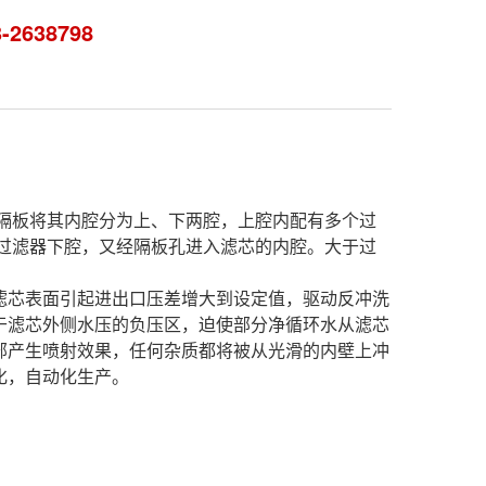
3-2638798
隔板将其内腔分为上、下两腔，上腔内配有多个过
过滤器下腔，又经隔板孔进入滤芯的内腔。大于过
芯表面引起进出口压差增大到设定值，驱动反冲洗
于滤芯外侧水压的负压区，迫使部分净循环水从滤芯
部产生喷射效果，任何杂质都将被从光滑的内壁上冲
化，自动化生产。