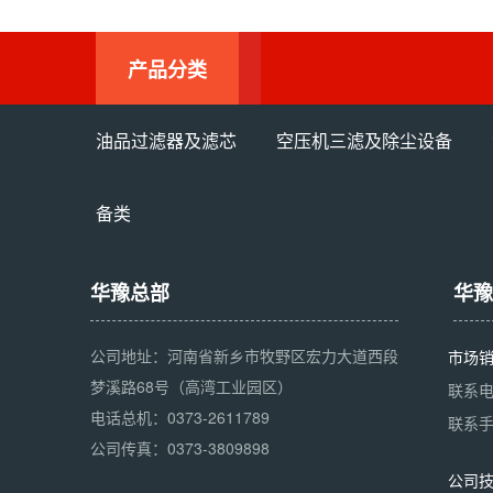
产品分类
油品过滤器及滤芯
空压机三滤及除尘设备
备类
华豫总部
华豫
公司地址：河南省新乡市牧野区宏力大道西段
市场
梦溪路68号（高湾工业园区）
联系电话
电话总机：0373-2611789
联系手机
公司传真：0373-3809898
公司