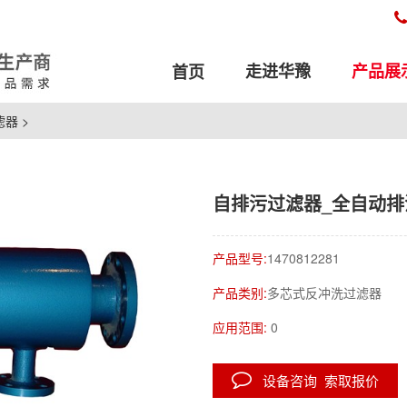
走进华豫
产品展
首页
滤器
>
自排污过滤器_全自动排
产品型号:
1470812281
产品类别:
多芯式反冲洗过滤器
应用范围:
0
设备咨询 索取报价