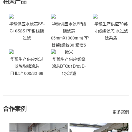
相关产品
华豫供应水滤芯SS-
华豫供应水滤PP线
华豫生产供应70英
C10S2S PP棉线绕
绕滤芯
寸线绕滤芯 水过滤
过滤
65mmX1000mm(PP
除杂质
骨架)螺纹30 精度5
微米
华豫生产供应水过
华豫生产供应线绕
滤脱脂棉滤芯
滤芯DTC01D/03D-
FHL5/1000/32-68
1水过滤
合作案例
更多案例