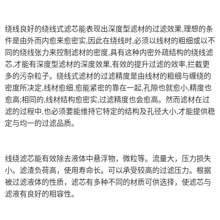
绕线良好的绕线式滤芯能表现出深度型滤材的过滤效果,理想的条
件是由外而内愈来愈密实,因此在绕线时,必须以线材的粗细或以不
同的绕线张力来控制滤材的密度,具有这种内密外疏结构的绕线滤
芯,才能有深度型滤材的深度效果,有效的提升过滤的效率,拦截更
多的污杂粒子。绕线式滤材的过滤精度是由线材的粗细与缠绕的
密度所决定,线材愈细,愈能紧密的靠在一起,孔隙也就愈小,精度也
愈高;相同的,线材结构愈密实,过滤精度也会愈高。然而滤材在过
滤的过程中,也必须要能维持它特定的结构及孔径大小,才能提供稳
定与均一的过滤品质。
线绕滤芯能有效除去液体中悬浮物，微粒等。流量大，压力损失
小。滤渣负荷高，使用寿命长。可以承受较高的过滤压力。根据
被过滤液体的性质，滤芯有多种不同的材质可供选择，使滤芯与
滤液有良好的相容性。