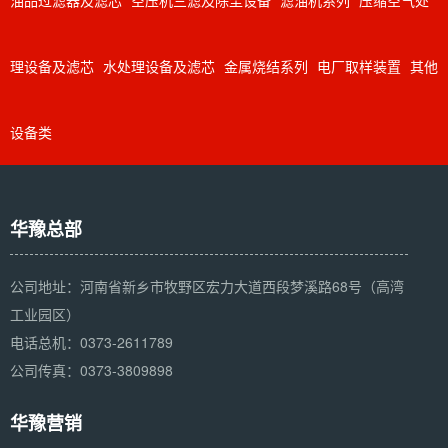
油品过滤器及滤芯
空压机三滤及除尘设备
滤油机系列
压缩空气处
理设备及滤芯
水处理设备及滤芯
金属烧结系列
电厂取样装置
其他
设备类
华豫总部
公司地址：河南省新乡市牧野区宏力大道西段梦溪路68号（高湾
工业园区）
电话总机：0373-2611789
公司传真：0373-3809898
华豫营销