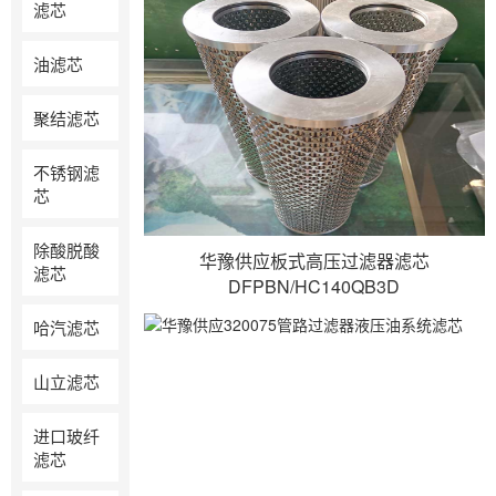
滤芯
油滤芯
聚结滤芯
不锈钢滤
芯
除酸脱酸
华豫供应板式高压过滤器滤芯
滤芯
DFPBN/HC140QB3D
哈汽滤芯
山立滤芯
进口玻纤
滤芯