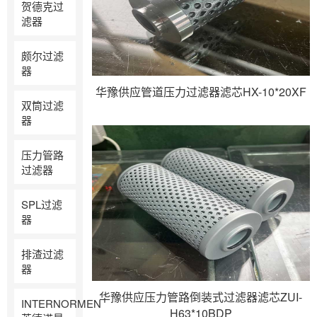
贺德克过
滤器
颇尔过滤
器
华豫供应管道压力过滤器滤芯HX-10*20XF
双筒过滤
器
压力管路
过滤器
SPL过滤
器
排渣过滤
器
华豫供应压力管路倒装式过滤器滤芯ZUI-
INTERNORMEN
H63*10BDP