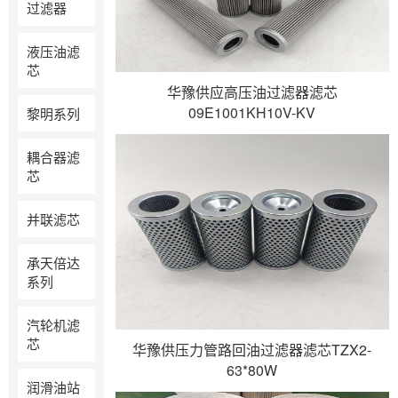
过滤器
液压油滤
芯
华豫供应高压油过滤器滤芯
09E1001KH10V-KV
黎明系列
耦合器滤
芯
并联滤芯
承天倍达
系列
汽轮机滤
芯
华豫供压力管路回油过滤器滤芯TZX2-
63*80W
润滑油站