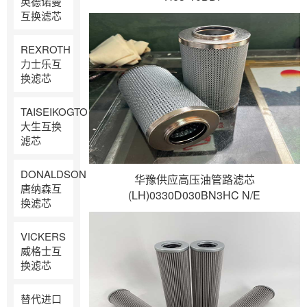
英德诺曼
互换滤芯
REXROTH
力士乐互
换滤芯
TAISEIKOGTO
大生互换
滤芯
DONALDSON
华豫供应高压油管路滤芯
唐纳森互
(LH)0330D030BN3HC N/E
换滤芯
VICKERS
威格士互
换滤芯
替代进口