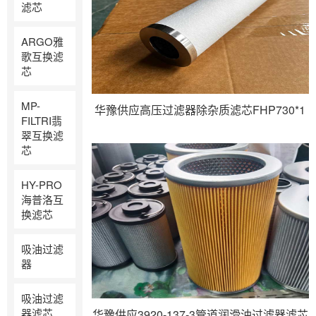
滤芯
ARGO雅
歌互换滤
芯
MP-
华豫供应高压过滤器除杂质滤芯FHP730*1
FILTRI翡
翠互换滤
芯
HY-PRO
海普洛互
换滤芯
吸油过滤
器
吸油过滤
器滤芯
华豫供应3920-137-3管道润滑油过滤器滤芯