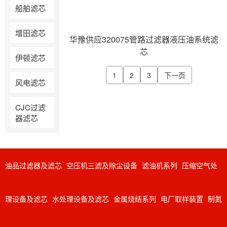
船舶滤芯
增田滤芯
华豫供应320075管路过滤器液压油系统滤
芯
伊顿滤芯
1
2
3
下一页
风电滤芯
CJC过滤
器滤芯
油品过滤器及滤芯
空压机三滤及除尘设备
滤油机系列
压缩空气处
理设备及滤芯
水处理设备及滤芯
金属烧结系列
电厂取样装置
制氮