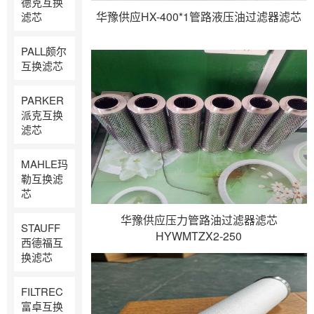
德克互换
华豫供应HX-400*1管路液压油过滤器滤芯
滤芯
PALL颇尔
互换滤芯
PARKER
派克互换
滤芯
MAHLE玛
勒互换滤
芯
华豫供应压力管路油过滤器滤芯
STAUFF
HYWMTZX2-250
西德福互
换滤芯
FILTREC
富卓互换