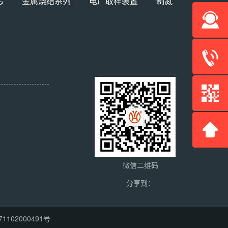
芯
金属烧结系列
电厂取样装置
制氮
微信二维码
分享到：
1102000491号