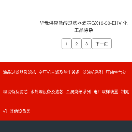
华豫供应盐酸过滤器滤芯GX10-30-EHV 化
工品除杂
1
2
3
下一页
油品过滤器及滤芯
空压机三滤及除尘设备
滤油机系列
压缩空气处
理设备及滤芯
水处理设备及滤芯
金属烧结系列
电厂取样装置
制氮
机
其他设备类