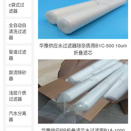
c袋式过
滤器
全自动自
清洗过滤
器
华豫供应水过滤器除杂质用B1C-500 10um
管道过滤
折叠滤芯
器
旋流除砂
器
浅层介质
过滤器
汽水分离
器
华豫供应PP折叠滤芯水过滤用B1A-1000