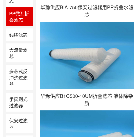
芯
华豫供应BIA-750保安过滤器用PP折叠水滤
PP微孔折
芯
叠滤芯
线绕滤芯
大流量滤
芯
多芯式反
冲洗过滤
器
华豫供应B1C500-10UM折叠滤芯 液体除杂
手摇刷式
质
过滤器
保安过滤
器