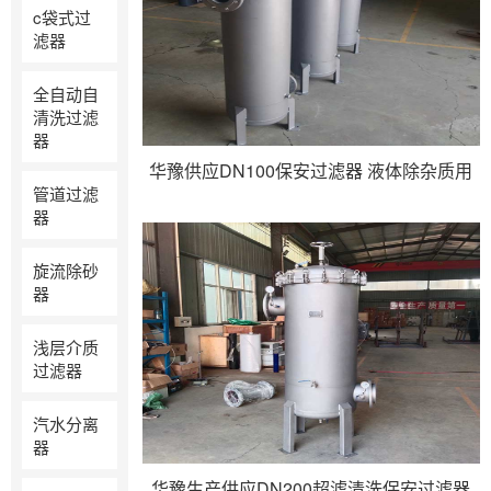
c袋式过
滤器
全自动自
清洗过滤
器
华豫供应DN100保安过滤器 液体除杂质用
管道过滤
器
旋流除砂
器
浅层介质
过滤器
汽水分离
器
华豫生产供应DN200超滤清洗保安过滤器