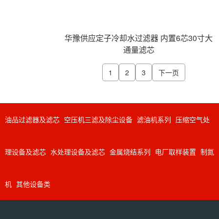
华豫供应定子冷却水过滤器 内置6芯30寸大
通量滤芯
1
2
3
下一页
油品过滤器及滤芯
空压机三滤及除尘设备
滤油机系列
压缩空气处
理设备及滤芯
水处理设备及滤芯
金属烧结系列
电厂取样装置
制氮
机
其他设备类