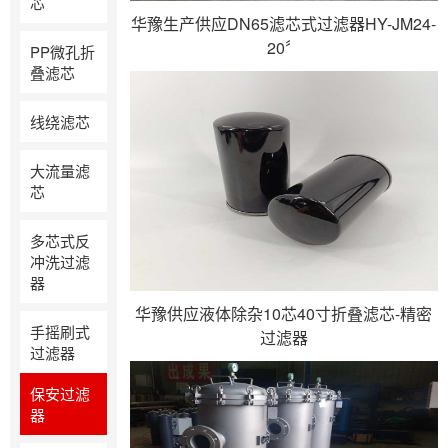
芯
华豫生产供应DN65滤芯式过滤器HY-JM24-
20〞
PP微孔折
叠滤芯
线绕滤芯
大流量滤
芯
多芯式反
冲洗过滤
器
华豫供应液体除杂10芯40寸折叠滤芯-精密
手摇刷式
过滤器
过滤器
保安过滤
器