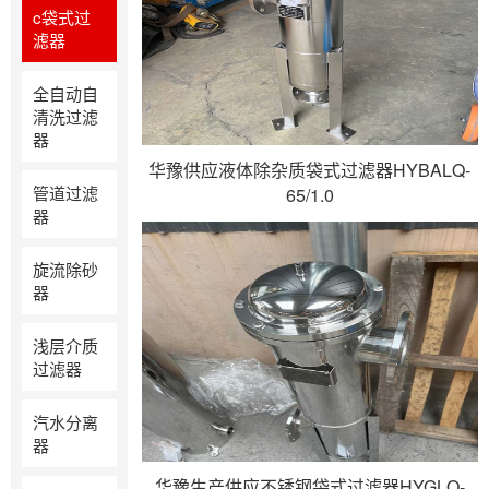
c袋式过
滤器
全自动自
清洗过滤
器
华豫供应液体除杂质袋式过滤器HYBALQ-
管道过滤
65/1.0
器
旋流除砂
器
浅层介质
过滤器
汽水分离
器
华豫生产供应不锈钢袋式过滤器HYGLQ-