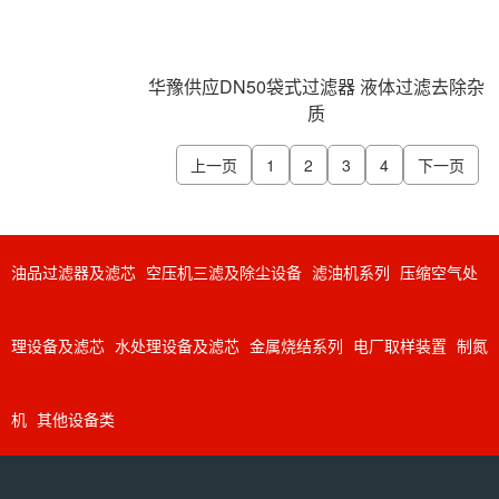
华豫供应DN50袋式过滤器 液体过滤去除杂
质
上一页
1
2
3
4
下一页
油品过滤器及滤芯
空压机三滤及除尘设备
滤油机系列
压缩空气处
理设备及滤芯
水处理设备及滤芯
金属烧结系列
电厂取样装置
制氮
机
其他设备类