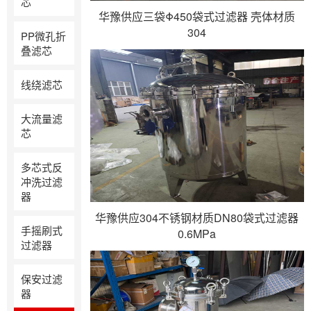
芯
华豫供应三袋Φ450袋式过滤器 壳体材质
304
PP微孔折
叠滤芯
线绕滤芯
大流量滤
芯
多芯式反
冲洗过滤
器
华豫供应304不锈钢材质DN80袋式过滤器
手摇刷式
0.6MPa
过滤器
保安过滤
器